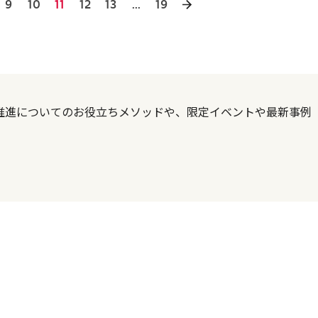
9
10
11
12
13
...
19
DX推進についてのお役立ちメソッドや、限定イベントや最新事例