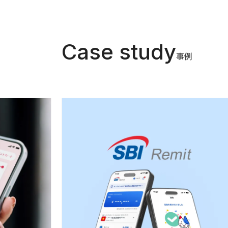
Case study
事例