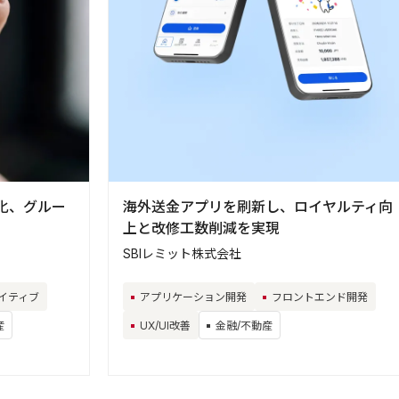
化、グルー
海外送金アプリを刷新し、ロイヤルティ向
上と改修工数削減を実現
SBIレミット株式会社
イティブ
アプリケーション開発
フロントエンド開発
産
UX/UI改善
金融/不動産