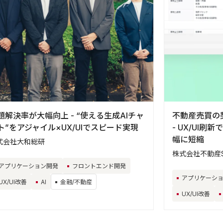
題解決率が大幅向上 - “使える生成AIチャ
不動産売買の
ト”をアジャイル×UX/UIでスピード実現
- UX/UI
幅に短縮
式会社大和総研
株式会社不動産S
アプリケーション開発
フロントエンド開発
アプリケーシ
UX/UI改善
AI
金融/不動産
UX/UI改善