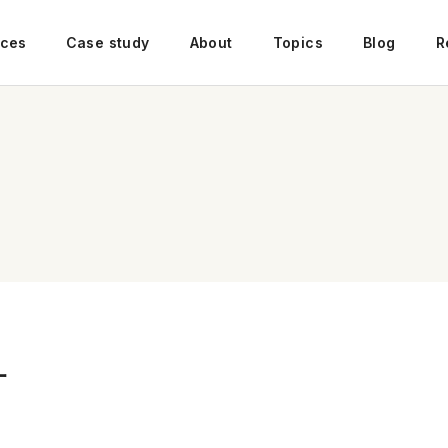
ices
Case study
About
Topics
Blog
R
ー