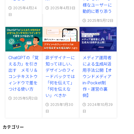
様なユーザーに
2025年4月24
2025年4月3日
動的に寄り添う
日
2025年5月12日
ChatGPTの「覚
非デザイナーに
メディア運用者
える力」を引き
知ってほしい、
による生成AI活
出す メモリ＆
デザインのフィ
用手法公開【オ
コンテキストウ
ードバックでは
ウンドメディア
ィンドウで差を
「何を伝えて」
in-Pocket制
つける使い方
「何を伝えな
作・運営の裏
い」べきか
側】
2025年5月2日
2025年1月30
2024年10月29
日
日
カテゴリー