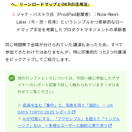
へ、リーンロードマップとOKRの活用法
」
ジャナ・バストウ氏（ProdPad創業者）：Now-Next-
Later（今・次・将来）というシンプルかつ革新的なロー
ドマップ手法を考案したプロダクトマネジメントの革新者
同じ時間帯で会場が分けられていた講演もあったため、すべて
参加できたわけではありませんが、特に印象的だった2つの講演
をピックアップしてご紹介します。
他のカンファレンスについては、今回一緒に参加したデザ
イナーのレポート記事で詳しく触れられています！ぜひあ
わせてご覧ください。
＞
成長を生む「集中」と、失敗を防ぐ「設計」 ─ UX
DAYS TOKYO 2025 レポート
＞
AIが可能にする、「アクセシブル」を超えて「インクル
ーシブ」なUI ー多様なユーザーに動的に寄り添う