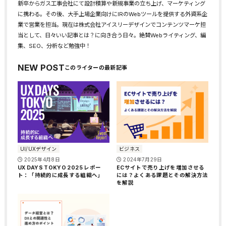
新卒からガス工事会社にて設計積算や新規事業の立ち上げ、マーケティング
に携わる。その後、大手上場企業向けにIRのWebツールを提供する外資系企
業で営業を担当。現在は株式会社アイスリーデザインでコンテンツマーケ担
当として、日々いい記事とは？に向き合う日々。絶賛Webライティング、編
集、SEO、分析など勉強中！
NEW POST
ビジネス
UI/UXデザイン
2024年7月29日
2025年4月8日
ECサイトで売り上げを増加させる
UX DAYS TOKYO 2025 レポー
には？よくある課題とその解決方法
ト：「持続的に成長する組織へ」
を解説