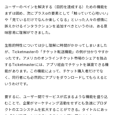
ユーザーのペインを解決する（目的を達成する）ための機能を
まずは固め、次にプラスαの要素として「触っていて心地いい」
や「見ているだけでなんか楽しくなる」といった人々の感情に
訴えかけるインタラクションを追加すべきというのは、ある意
味容易に理解ができました。
生態的特性については少し理解に時間がかかってしまいました
が、Ticketmasterの「チケット転送機能」の例が分かりやすか
ったです。アメリカのオンラインチケット市場のシェアを独占
するTicketmasterには、アプリ経由でチケットを譲渡できる機
能があります。この機能によって、チケット購入者だけでな
く、同行者にも必然的にアプリをダウンロードしてもらえると
いうわけです。
要するに、ユーザー間でサービスが広まるような機能を盛り込
むことで、企業がマーケティング活動をせずとも急速にプロダ
クトのエコシステムを拡大することができる。タイトルにあっ