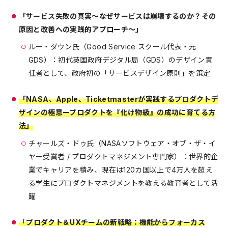
「サービス失敗の真実～なぜサービスは崩壊するのか？その
原因と改善への実践的アプローチ～」
ルー・ダウン氏（Good Service スクール代表・元
GDS）：初代英国政府デジタル局（GDS）のデザイン責
任者として、政府初の「サービスデザイン原則」を策定
「NASA、Apple、Ticketmasterが実践するプロダクトデ
ザインの極意ープロダクトを『化け物級』の成功に育てる方
法」
チャールズ・ドゥ氏（NASAソフトウェア・オブ・ザ・イ
ヤー受賞者 / プロダクトマネジメント専門家）：世界的企
業でキャリアを積み、現在は120カ国以上で4万人を超え
る学生にプロダクトマネジメントを教える教育者として活
躍
「
プロダクト＆UXチームの新戦略：機能からフォーカス