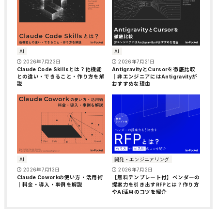
AI
AI
2026年7月23日
2026年7月21日
Claude Code Skillsとは？他機能
AntigravityとCursorを徹底比較
との違い・できること・作り方を解
｜非エンジニアにはAntigravityが
説
おすすめな理由
AI
開発・エンジニアリング
2026年7月13日
2026年7月2日
Claude Coworkの使い方・活用術
【無料テンプレート付】ベンダーの
｜料金・導入・事例を解説
提案力を引き出すRFPとは？作り方
やAI活用のコツを紹介