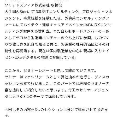
ソリッドスフィア株式会社 取締役
大手国内Sierにて13年間ITコンサルティング、プロジェクトマネ
ジメント、事業統括を経験した後、外資系コンサルティングフ
ァームにてハイテク・通信キャリアドメインを中心にDXコンサ
ルティング案件を多数担当。また自らもボードメンバーの一員
としてゼロから製造業ベンチャーの立ち上げに参画。ものづく
りの難しさを肌身で知ると共に、製造業の社会的価値とその可
能性を再認識する。現在は国内製造業を中心に現場に入りカイ
ゼン×UX×デジタルの推進に奮闘している。
ここから、セミナーレポートと題して纏めていきます。
セミナーはファシリテータとして弊社山本が進行し、ディスカ
ッション形式で行いました。このパートでは実際のセミナー内
容を抜粋しご紹介したいと思います。今回のセミナーアジェン
ダは大きく3つのテーマで構成しています。
今回はその内容を3つのセクションに分けて連載させて頂きま
す。