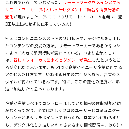
これまで存在していなかった、
リモートワークをメインとする
リモートワーカー(※)といったセグメントに顕著な消費行動の
変化
が現れました。(※ここでのリモートワーカーの定義は、週
3回以上出社せずに仕事している人)
例えばコンビニエンスストアの使用状況や、デジタルを活用し
たコンテンツの授受の方法。リモートワーカーであるかないか
によって大きく消費行動が変わっている。つまり企業として
は、
新しくフォーカス出来るセグメントが発生
したというとこ
ろが変化だと思います。もう1つは企業からユーザ企業に対する
アクセスの仕方です。いわゆる日本の古くからある、営業のス
タイルが変わっているんです。特に、ここの変化の速度が、爆
速で加速したと思っております。
企業が営業レベルでコントロールしていた情報の統制機能が効
かなくっており、企業は新しくプロのユーザーとコミュニケー
ションをとるタッチポイントであったり、営業マンに頼らずと
も、デジタル化も加速したのでさまざまな情報習得は、彼ら(ユ