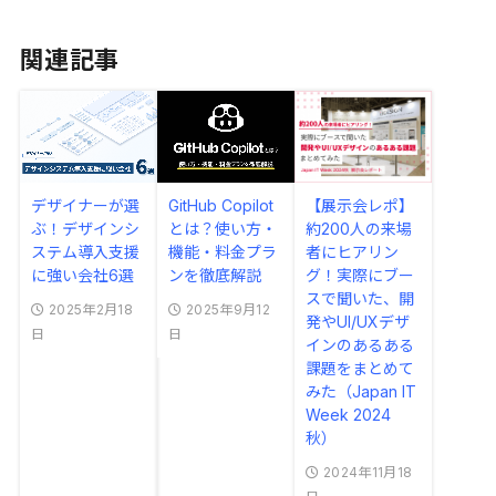
関連記事
デザイナーが選
【展示会レポ】
GitHub Copilot
ぶ！デザインシ
約200人の来場
とは？使い方・
ステム導入支援
者にヒアリン
機能・料金プラ
に強い会社6選
グ！実際にブー
ンを徹底解説
スで聞いた、開
2025年2月18
2025年9月12
発やUI/UXデザ
日
日
インのあるある
課題をまとめて
みた（Japan IT
Week 2024
秋）
2024年11月18