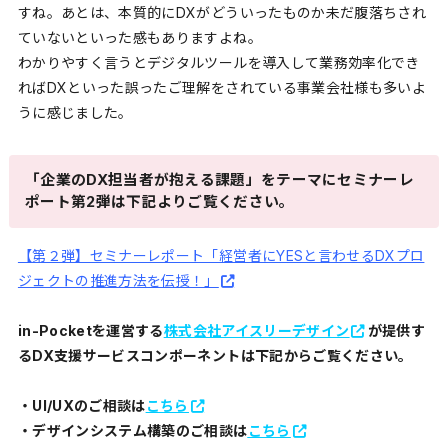
すね。あとは、本質的にDXがどういったものか未だ腹落ちされ
ていないといった感もありますよね。
わかりやすく言うとデジタルツールを導入して業務効率化でき
ればDXといった誤ったご理解をされている事業会社様も多いよ
うに感じました。
「
企業のDX担当者が抱える課題
」をテーマにセミナーレ
ポート第2弾は下記よりご覧ください。
【第２弾】セミナーレポート「経営者にYESと言わせるDXプロ
ジェクトの推進方法を伝授！」
in-Pocketを運営する
株式会社アイスリーデザイン
が提供す
るDX支援サービスコンポーネントは下記からご覧ください。
・UI/UXのご相談は
こちら
・デザインシステム構築のご相談は
こちら