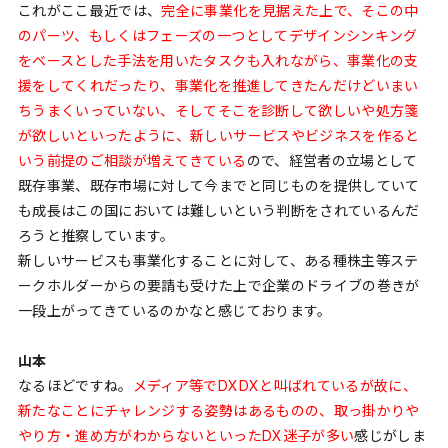
これがここ最近では、
完全に事業化を見据えた上で、そこの中
のパーツ、もしくはフェーズの一つとしてデザインシンキング
をベースとした手法を用いたタスクも入れながら、事業化の支
援をしてくれだったり、事業化を推進してきたんだけどいまい
ちうまくいっていない、そしてそこを診断して欲しいや処方箋
が欲しいといったように、新しいサービスやビジネスを作ると
いう前提のご相談が増えてきている
ので、経営者の立場として
既存事業、既存市場に対して今までと同じものを提供していて
も成長はこの国においては難しいという判断をされているんだ
ろうと推察しています。
新しいサービスも事業化することに対して、ある種株主等ステ
ークホルダーからの要請も受けた上で企業のドライブの巻きが
一段上がってきているのかなと感じております。
山本
なるほどですね。
メディア等でDXDXと叫ばれているが故に、
新たなことにチャレンジする姿勢はあるものの、取っ掛かりや
やり方・進め方がわからないといったDX迷子が多い
感じがしま