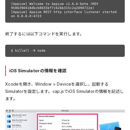
[Appium] Welcome to Appium v1.6.6-beta (REV 
9586390418dbcb8655bf7c62bb315c2a2090722e)

[Appium] Appium REST http interface listener started 
on 0.0.0.0:4723
終了するには以下コマンドを実行します。
$ killall -9 node
iOS Simulatorの情報を確認
Xcodeを開き、Window > Deviceを選択し、起動する
Simulatorを設定します。cap.jsでiOS Simulatorの情報を記述し
ます。