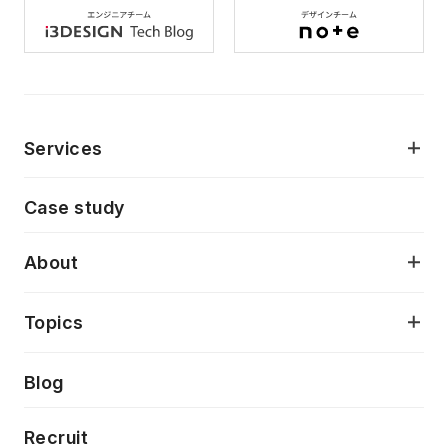
Services
モダンアプリケーション開発
Case study
デジタルプロダクトデザイン
AI駆動開発支援
About
アプリケーション開発
プロダクト成長支援
デザインシステム構築支援
当社が目指しているもの
Topics
クラウドネイティブ
プロトタイピング・仮説検証
製品・サービス
PdM/PMM体制実行支援
Press release
Blog
モダナイゼーション
UX/UI改善
新規事業プロジェクト実行支援
Phennec
News
Recruit
特徴量エンジニアリングと生成AI