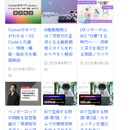
Cursorのすべて
AI駆動開発と
UXリサーチは、
がわかる！VS
は？次世代の主
AIと“分業”する
Codeとの違
流となる最新開
時代へ──効率
い・特徴・機
発スタイルをわ
と深さを両立す
能・始め方を徹
かりやすく解説
る実践ノウハウ
底解説
2025年8月27
2025年6月2日
2025年7月10
日
日
ベンダーロック
AIで生成する物
AIで生成する物
の問題を経営理
語-第1話：チー
語-第2話：セキ
論の「資源依存
ムでの開発効率
ュリティを強化
モデル」から捉
を向上させるた
するために