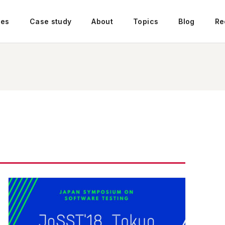
ces
Case study
About
Topics
Blog
Re