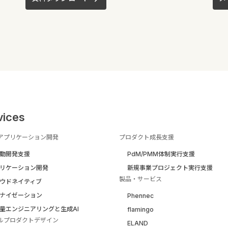
vices
アプリケーション開発
プロダクト成長支援
駆動開発支援
PdM/PMM体制実行支援
リケーション開発
新規事業プロジェクト実行支援
製品・サービス
ウドネイティブ
ナイゼーション
Phennec
量エンジニアリングと生成AI
flamingo
ルプロダクトデザイン
ELAND