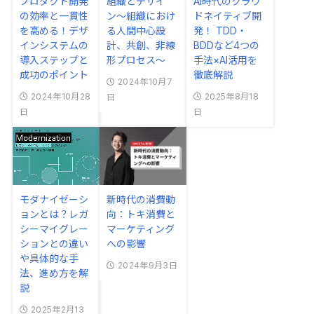
プロダクト開発
組織とデザイ
AI時代のクラウ
の効率と一貫性
ン〜組織におけ
ドネイティブ開
を高める！デザ
る人間中心設
発！ TDD・
インシステムの
計、共創、非線
BDDなど4つの
導入ステップと
形プロセス〜
手法×AI活用を
成功のポイント
徹底解説
2024年10月7
2024年10月28
2025年8月18
日
日
日
モダナイゼーシ
新時代の消費動
ョンとは？レガ
向：トキ消費と
シーマイグレー
マーケティング
ションとの違い
への影響
や具体的な手
2024年9月3日
法、進め方を解
説
2025年2月13