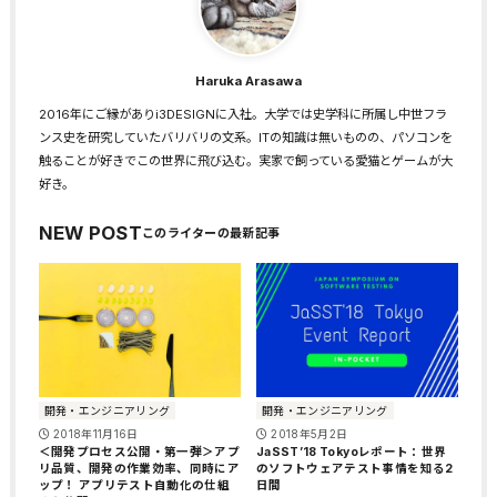
Haruka Arasawa
2016年にご縁がありi3DESIGNに入社。大学では史学科に所属し中世フラ
ンス史を研究していたバリバリの文系。ITの知識は無いものの、パソコンを
触ることが好きでこの世界に飛び込む。実家で飼っている愛猫とゲームが大
好き。
NEW POST
開発・エンジニアリング
開発・エンジニアリング
2018年11月16日
2018年5月2日
＜開発プロセス公開・第一弾＞アプ
JaSST’18 Tokyoレポート：世界
リ品質、開発の作業効率、同時にア
のソフトウェアテスト事情を知る2
ップ！ アプリテスト自動化の仕組
日間