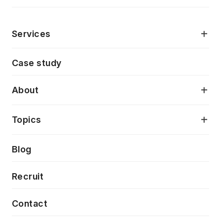
Services
モダンアプリケーション開発
Case study
デジタルプロダクトデザイン
AI駆動開発支援
About
アプリケーション開発
プロダクト成長支援
デザインシステム構築支援
当社が目指しているもの
Topics
クラウドネイティブ
プロトタイピング・仮説検証
製品・サービス
PdM/PMM体制実行支援
Press release
Blog
モダナイゼーション
UX/UI改善
新規事業プロジェクト実行支援
Phennec
News
Recruit
特徴量エンジニアリングと生成AI
フロントエンド開発
flamingo
Event/Seminer
Contact
ELAND