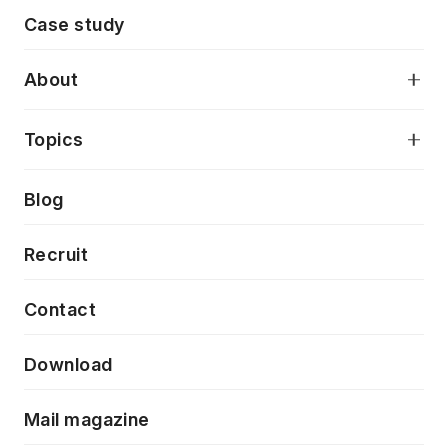
モダンアプリケーション開発
Case study
デジタルプロダクトデザイン
AI駆動開発支援
About
アプリケーション開発
プロダクト成長支援
デザインシステム構築支援
当社が目指しているもの
Topics
クラウドネイティブ
プロトタイピング・仮説検証
製品・サービス
PdM/PMM体制実行支援
Press release
Blog
モダナイゼーション
UX/UI改善
新規事業プロジェクト実行支援
Phennec
News
Recruit
特徴量エンジニアリングと生成AI
フロントエンド開発
flamingo
Event/Seminer
Contact
ELAND
Download
ZEBRA
Mail magazine