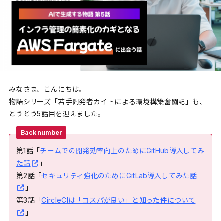
みなさま、こんにちは。
物語シリーズ「若手開発者カイトによる環境構築奮闘記」も、
とうとう5話目を迎えました。
Back number
第1話「
チームでの開発効率向上のためにGitHub導入してみ
た話
」
第2話「
セキュリティ強化のためにGitLab導入してみた話
」
第3話「
CircleCIは「コスパが良い」と知った件について
」