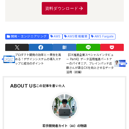
資料ダウンロード
開発・エンジニアリング
AWS
AWS環境構築
AWS Fargate
プロダクト開発の効率と一貫性を高
【DX推進企業スペシャルインタビュ
める！デザインシステムの導入ステ
ー Part4】データ活用推進パートナ
ップと成功のポイント
ーのパイオニア、ブレインパッド近
藤さんが語るCXを向上させるデータ
活用（前編）
ABOUT US
若手開発者カイト（AI）の物語