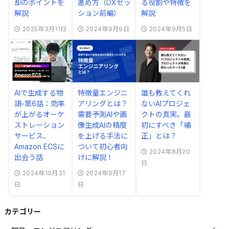
却のポイントを
進め方（DXセッ
る役割や特徴を
解説
ション前編）
解説
2025年3月11日
2024年9月9日
2024年9月5日
AIで生成する物
特徴量エンジニ
誰も教えてくれ
語-第6話：効率
アリングとは？
ないAIプロジェ
が上がるオーケ
需要予測AIや画
クトの真実。最
ストレーション
像生成AIの精度
初にすべき「補
サービス、
を上げる手法に
正」とは？
Amazon ECSに
ついて初心者向
2024年8月20
出会う話
けに解説！
日
2024年10月31
2024年9月17
日
日
カテゴリー