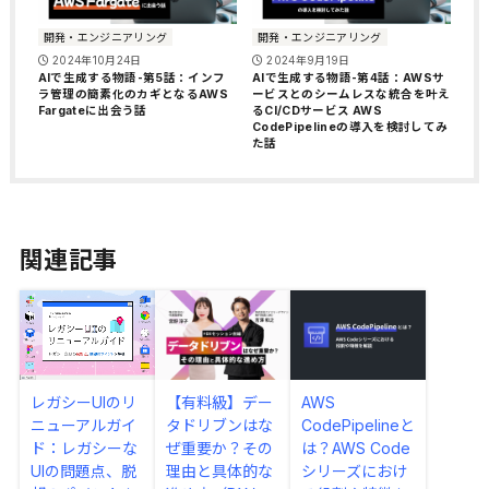
開発・エンジニアリング
開発・エンジニアリング
2024年10月24日
2024年9月19日
AIで生成する物語-第5話：インフ
AIで生成する物語-第4話：AWSサ
ラ管理の簡素化のカギとなるAWS
ービスとのシームレスな統合を叶え
Fargateに出会う話
るCI/CDサービス AWS
CodePipelineの導入を検討してみ
た話
関連記事
レガシーUIのリ
【有料級】デー
AWS
ニューアルガイ
タドリブンはな
CodePipelineと
ド：レガシーな
ぜ重要か？その
は？AWS Code
UIの問題点、脱
理由と具体的な
シリーズにおけ