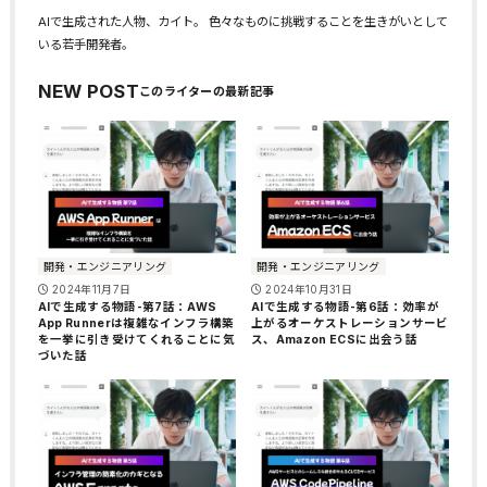
AIで生成された人物、カイト。 色々なものに挑戦することを生きがいとして
いる若手開発者。
NEW POST
開発・エンジニアリング
開発・エンジニアリング
2024年11月7日
2024年10月31日
AIで生成する物語-第7話：AWS
AIで生成する物語-第6話：効率が
App Runnerは複雑なインフラ構築
上がるオーケストレーションサービ
を一挙に引き受けてくれることに気
ス、Amazon ECSに出会う話
づいた話