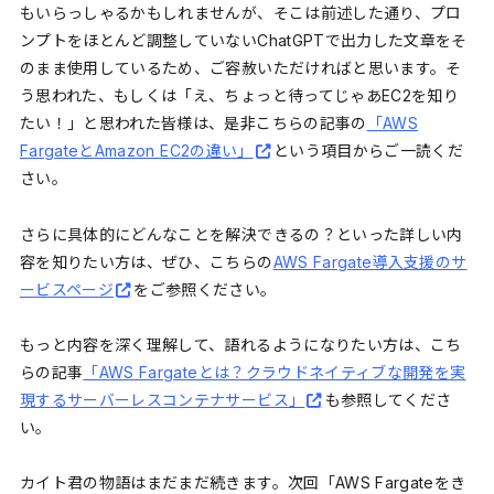
もいらっしゃるかもしれませんが、そこは前述した通り、プロ
ンプトをほとんど調整していないChatGPTで出力した文章をそ
のまま使用しているため、ご容赦いただければと思います。そ
う思われた、もしくは「え、ちょっと待ってじゃあEC2を知り
たい！」と思われた皆様は、是非こちらの記事の
「AWS
FargateとAmazon EC2の違い」
という項目からご一読くだ
さい。
さらに具体的にどんなことを解決できるの？といった詳しい内
容を知りたい方は、ぜひ、こちらの
AWS Fargate導入支援のサ
ービスページ
をご参照ください。
もっと内容を深く理解して、語れるようになりたい方は、こち
らの記事
「AWS Fargateとは？クラウドネイティブな開発を実
現するサーバーレスコンテナサービス」
も参照してくださ
い。
カイト君の物語はまだまだ続きます。次回「AWS Fargateをき