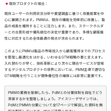
既存プロダクトの場合：
既存ユーザーの利用状況分析や要望調査に基づく改善提案を中
心に展開されます。PMMは、既存の機能を効率的に改善し、製
品の成長を維持することに注力します。また、ステークホルダ
ーとの合意形成や優先順位の決定が重要であり、多様な顧客属
性に対応するため全体最適の視点が求められます。
このようにPMMは製品の市場投入から顧客獲得までのプロセス
を管理し最適化をはかる、いわゆるGTM戦略の要と言えます。
入れ替わりが早く、技術革新により次々に競合サービスが登場
するデジタルプロダクトの世界においては、PMM主導で適切な
GTM戦略を行うことが競争優位性の確保には非常に重要です。
PMMの業務を理解したら、PdMとの分業体制を自社でどう
実装するかを整理しましょう。アイスリーデザインでは、
PdMとPMMの分業について全17ページで解説した資料を無