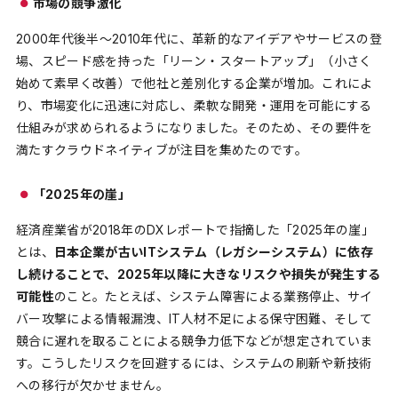
市場の競争激化
2000年代後半〜2010年代に、革新的なアイデアやサービスの登
場、スピード感を持った「リーン・スタートアップ」（小さく
始めて素早く改善）で他社と差別化する企業が増加。これによ
り、市場変化に迅速に対応し、柔軟な開発・運用を可能にする
仕組みが求められるようになりました。そのため、その要件を
満たすクラウドネイティブが注目を集めたのです。
「2025年の崖」
経済産業省が2018年のDXレポートで指摘した「2025年の崖」
とは、
日本企業が古いITシステム（レガシーシステム）に依存
し続けることで、2025年以降に大きなリスクや損失が発生する
可能性
のこと。たとえば、システム障害による業務停止、サイ
バー攻撃による情報漏洩、IT人材不足による保守困難、そして
競合に遅れを取ることによる競争力低下などが想定されていま
す。こうしたリスクを回避するには、システムの刷新や新技術
への移行が欠かせません。