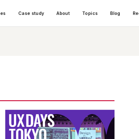
ces
Case study
About
Topics
Blog
Re