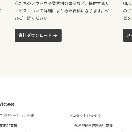
私たちのノウハウや業界別の事例など、提供するサ
UI
ざ
ービスについて詳細にまとめた資料になります。ぜ
のお
ひご一読ください。
どを
資料ダウンロード
メ
vices
アプリケーション開発
プロダクト成長支援
駆動開発支援
PdM/PMM体制実行支援