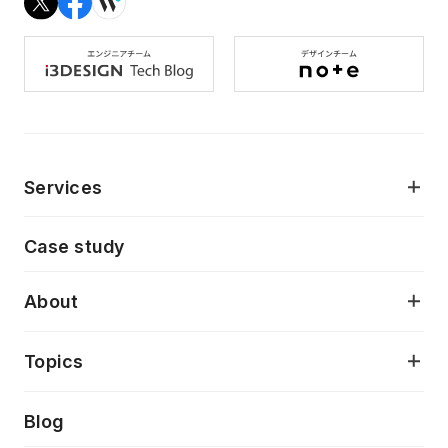
Services
モダンアプリケーション開発
Case study
デジタルプロダクトデザイン
AI駆動開発支援
About
アプリケーション開発
プロダクト成長支援
デザインシステム構築支援
当社が目指しているもの
Topics
クラウドネイティブ
プロトタイピング・仮説検証
製品・サービス
PdM/PMM体制実行支援
Press release
Blog
モダナイゼーション
UX/UI改善