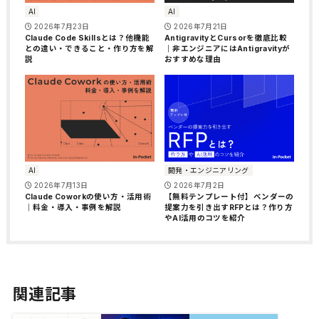
AI
AI
2026年7月23日
2026年7月21日
Claude Code Skillsとは？他機能
AntigravityとCursorを徹底比較
との違い・できること・作り方を解
｜非エンジニアにはAntigravityが
説
おすすめな理由
AI
開発・エンジニアリング
2026年7月13日
2026年7月2日
Claude Coworkの使い方・活用術
【無料テンプレート付】ベンダーの
｜料金・導入・事例を解説
提案力を引き出すRFPとは？作り方
やAI活用のコツを紹介
関連記事