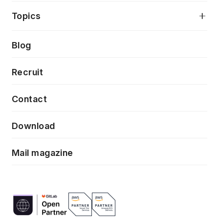
アプリケーション開発
プロダクト成長支援
デザインシステム構築支援
当社が目指しているもの
Topics
クラウドネイティブ
プロトタイピング・仮説検証
製品・サービス
PdM/PMM体制実行支援
Press release
Blog
モダナイゼーション
UX/UI改善
新規事業プロジェクト実行支援
Phennec
News
Recruit
特徴量エンジニアリングと生成AI
フロントエンド開発
flamingo
Event/Seminer
Contact
ELAND
Download
ZEBRA
Mail magazine