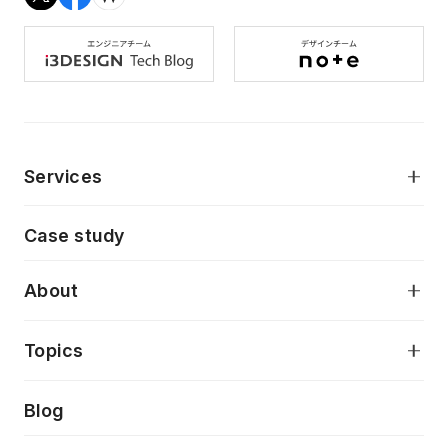
Services
モダンアプリケーション開発
Case study
デジタルプロダクトデザイン
AI駆動開発支援
About
アプリケーション開発
プロダクト成長支援
デザインシステム構築支援
当社が目指しているもの
Topics
クラウドネイティブ
プロトタイピング・仮説検証
製品・サービス
PdM/PMM体制実行支援
Press release
Blog
モダナイゼーション
UX/UI改善
新規事業プロジェクト実行支援