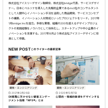
株式会社アイスリーデザイン取締役、株式会社bridge代表、サービスデザイ
ナー。日本にペルソナを導入した先駆的企業であるmct社のコンサルタント
として人間中心イノベーション手法を活用した商品開発、サービスコンセプ
トの構築、イノベーション人材育成といったプロジェクトをリード。2017年
1月bridge.Incを設立。多様な業種、組織の200を超えるデザインプロジェ
クトの実践経験をノウハウとして体系化し、スタートアップや中小企業のイ
ノベーションを支援する。2017年8月より株式会社アイスリーデザインに役
員として参画。
NEW POST
開発・エンジニアリング
開発・エンジニアリング
2021年2月26日
2020年12月7日
DX戦略に欠かせない顧客エンゲー
心理的・情緒的価値をデザインする
ジメント指標「NPS®」とは