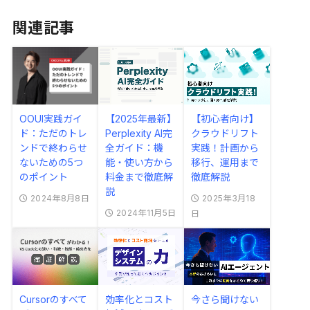
関連記事
OOUI実践ガイ
【2025年最新】
【初心者向け】
ド：ただのトレ
Perplexity AI完
クラウドリフト
ンドで終わらせ
全ガイド：機
実践！計画から
ないための5つ
能・使い方から
移行、運用まで
のポイント
料金まで徹底解
徹底解説
説
2024年8月8日
2025年3月18
2024年11月5日
日
Cursorのすべて
効率化とコスト
今さら聞けない