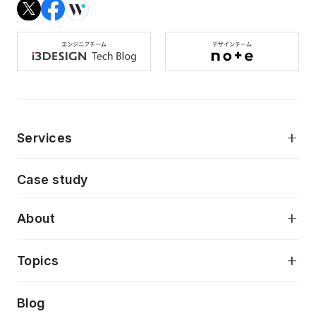
Services
モダンアプリケーション開発
Case study
デジタルプロダクトデザイン
AI駆動開発支援
About
アプリケーション開発
プロダクト成長支援
デザインシステム構築支援
当社が目指しているもの
Topics
クラウドネイティブ
プロトタイピング・仮説検証
製品・サービス
PdM/PMM体制実行支援
Press release
Blog
モダナイゼーション