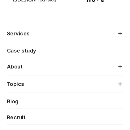
Services
モダンアプリケーション開発
Case study
デジタルプロダクトデザイン
AI駆動開発支援
About
アプリケーション開発
プロダクト成長支援
デザインシステム構築支援
当社が目指しているもの
Topics
クラウドネイティブ
プロトタイピング・仮説検証
製品・サービス
PdM/PMM体制実行支援
Press release
Blog
モダナイゼーション
UX/UI改善
新規事業プロジェクト実行支援
Phennec
News
Recruit
特徴量エンジニアリングと生成AI
フロントエンド開発
flamingo