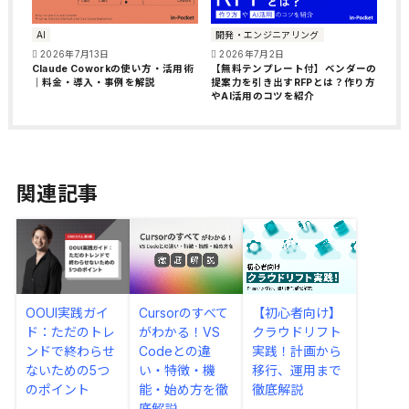
AI
開発・エンジニアリング
2026年7月13日
2026年7月2日
Claude Coworkの使い方・活用術
【無料テンプレート付】ベンダーの
｜料金・導入・事例を解説
提案力を引き出すRFPとは？作り方
やAI活用のコツを紹介
関連記事
OOUI実践ガイ
Cursorのすべて
【初心者向け】
ド：ただのトレ
がわかる！VS
クラウドリフト
ンドで終わらせ
Codeとの違
実践！計画から
ないための5つ
い・特徴・機
移行、運用まで
のポイント
能・始め方を徹
徹底解説
底解説