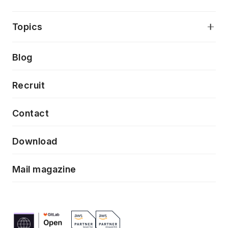
アプリケーション開発
プロダクト成長支援
デザインシステム構築支援
当社が目指しているもの
Topics
クラウドネイティブ
プロトタイピング・仮説検証
製品・サービス
PdM/PMM体制実行支援
Press release
Blog
モダナイゼーション
UX/UI改善
新規事業プロジェクト実行支援
Phennec
News
Recruit
特徴量エンジニアリングと生成AI
フロントエンド開発
flamingo
Event/Seminer
Contact
ELAND
Download
ZEBRA
Mail magazine