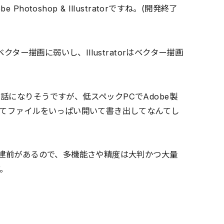
toshop & Illustratorですね。(開発終了
クター描画に弱いし、Illustratorはベクター描画
になりそうですが、低スペックPCでAdobe製
ってファイルをいっぱい開いて書き出してなんてし
う建前があるので、多機能さや精度は大判かつ大量
。