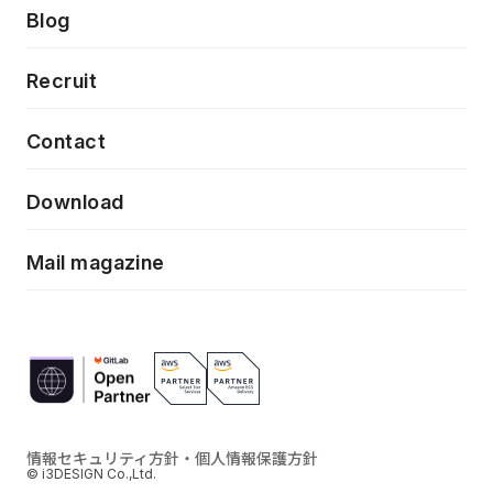
製品・サービス
PdM/PMM体制実行支援
Press release
Blog
モダナイゼーション
UX/UI改善
新規事業プロジェクト実行支援
Phennec
News
Recruit
特徴量エンジニアリングと生成AI
フロントエンド開発
flamingo
Event/Seminer
Contact
ELAND
Download
ZEBRA
Mail magazine
情報セキュリティ方針・個人情報保護方針
© i3DESIGN Co.,Ltd.