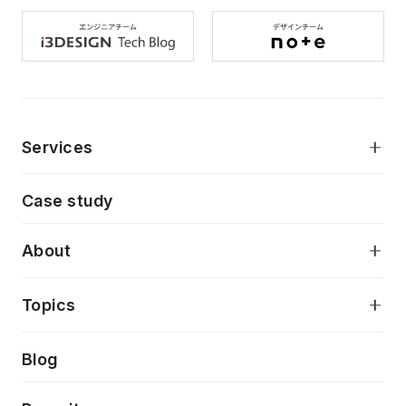
Services
モダンアプリケーション開発
Case study
デジタルプロダクトデザイン
AI駆動開発支援
About
アプリケーション開発
プロダクト成長支援
デザインシステム構築支援
当社が目指しているもの
Topics
クラウドネイティブ
プロトタイピング・仮説検証
製品・サービス
PdM/PMM体制実行支援
Press release
Blog
モダナイゼーション
UX/UI改善
新規事業プロジェクト実行支援
Phennec