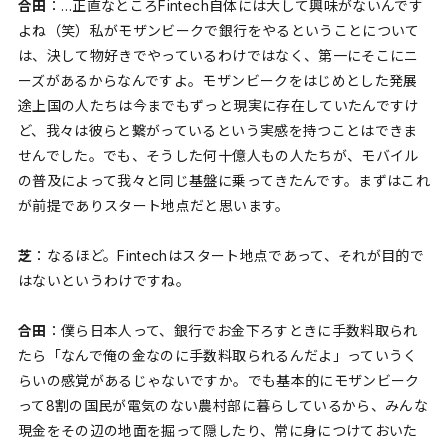
合田
：…正直なところFintech自体には大して興味がないんです
よね（笑）私がモザンビークで銀行をやるということについて
は、決して物好きでやっているわけではなく、第一にそこにニ
ーズがあるからなんですよ。モザンビークをはじめとした発展
途上国の人たちは今までもずっと現実に存在していたんですけ
ど、我々は彼らと繋がっているという実感を持つことはできま
せんでした。でも、そうした何十億人もの人たちが、モバイル
の普及によって我々と同じ基盤に乗ってきたんです。まずはこれ
が前提でありスタート地点だと思います。
芝
：なるほど。Fintechはスタート地点であって、それが目的で
はないというわけですね。
合田
：僕ら日本人って、銀行でお金下ろすときに手数料取られ
たら「なんで俺の金なのに手数料取られるんだよ」っていうく
らいの感覚があるじゃないですか。でも基本的にモザンビーク
って8割の国民が電気のない農村部に暮らしているから、みんな
現金をその辺の地面を掘って隠したり、常に身につけておいた