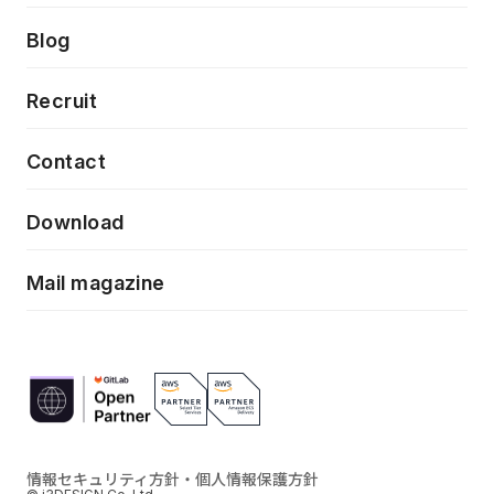
プロトタイピング・仮説検証
製品・サービス
PdM/PMM体制実行支援
Press release
Blog
モダナイゼーション
UX/UI改善
新規事業プロジェクト実行支援
Phennec
News
Recruit
特徴量エンジニアリングと生成AI
フロントエンド開発
flamingo
Event/Seminer
Contact
ELAND
Download
ZEBRA
Mail magazine
情報セキュリティ方針・個人情報保護方針