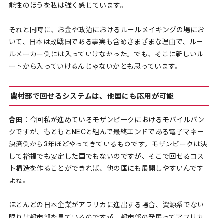
能性のほうを私は強く感じています。
それと同時に、お金や政治におけるルールメイキングの場にお
いて、日本は敗戦国である事実も含めさまざまな理由で、ルー
ルメーカー側には入っていけなかった。でも、そこに新しいル
ートから入っていけるんじゃないかとも思っています。
農村部で回せるシステムは、他国にも応用が可能
合田
：今回私が進めているモザンビークにおけるモバイルバン
クですが、もともとNECと組んで最終エンドである電子マネー
決済側から3年ほどやってきているものです。モザンビークは決
して裕福でも安定した国でもないのですが、そこで回せるコス
ト構造を作ることができれば、他の国にも展開しやすいんです
よね。
ほとんどの日本企業がアフリカに進出する場合、資源系でない
限りは都市部を見ているのですが、都市部の発展ってアフリカ