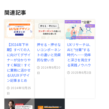
関連記事
【2024年下半
押せる・押せな
UXリサーチは、
期】すべての人
いコンポーネン
AIと“分業”する
に向けてデザイ
トの違いと効果
時代へ──効率
ナーが分かりや
的な使い方
と深さを両立す
すく解説！すぐ
る実践ノウハウ
2024年9月20
に業務に活かせ
2025年6月2日
日
るUI/UXデザイ
ン記事まとめ
2024年12月25
日