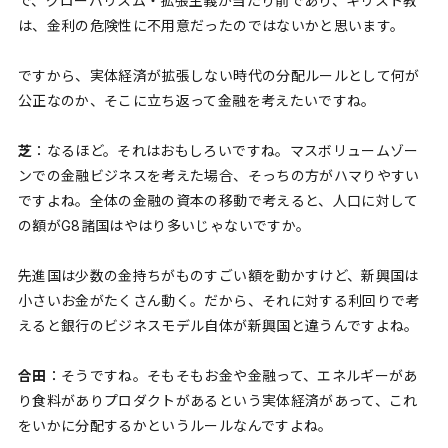
で、グローバリスム・拡張主義が当たり前であり、キリスト教
は、金利の危険性に不用意だったのではないかと思います。
ですから、実体経済が拡張しない時代の分配ルールとして何が
公正なのか、そこに立ち返って金融を考えたいですね。
芝
：なるほど。それはおもしろいですね。マスボリュームゾー
ンでの金融ビジネスを考えた場合、そっちの方がハマりやすい
ですよね。全体の金融の資本の移動で考えると、人口に対して
の額がG8諸国はやはり多いじゃないですか。
先進国は少数の金持ちがものすごい額を動かすけど、新興国は
小さいお金がたくさん動く。だから、それに対する利回りで考
えると銀行のビジネスモデル自体が新興国と違うんですよね。
合田
：そうですね。そもそもお金や金融って、エネルギーがあ
り食料がありプロダクトがあるという実体経済があって、これ
をいかに分配するかというルールなんですよね。