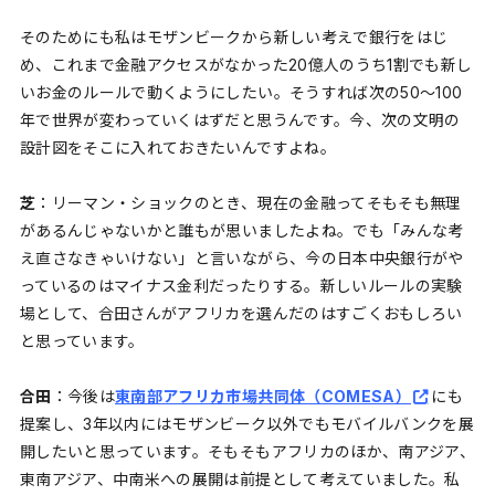
そのためにも私はモザンビークから新しい考えで銀行をはじ
め、これまで金融アクセスがなかった20億人のうち1割でも新し
いお金のルールで動くようにしたい。そうすれば次の50〜100
年で世界が変わっていくはずだと思うんです。今、次の文明の
設計図をそこに入れておきたいんですよね。
芝
：リーマン・ショックのとき、現在の金融ってそもそも無理
があるんじゃないかと誰もが思いましたよね。でも「みんな考
え直さなきゃいけない」と言いながら、今の日本中央銀行がや
っているのはマイナス金利だったりする。新しいルールの実験
場として、合田さんがアフリカを選んだのはすごくおもしろい
と思っています。
合田
：今後は
東南部アフリカ市場共同体（COMESA）
にも
提案し、3年以内にはモザンビーク以外でもモバイルバンクを展
開したいと思っています。そもそもアフリカのほか、南アジア、
東南アジア、中南米への展開は前提として考えていました。私