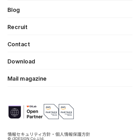
プロトタイピング・仮説検証
製品・サービス
PdM/PMM体制実行支援
Press release
Blog
モダナイゼーション
UX/UI改善
新規事業プロジェクト実行支援
Phennec
News
Recruit
特徴量エンジニアリングと生成AI
フロントエンド開発
flamingo
Event/Seminer
Contact
ELAND
Download
ZEBRA
Mail magazine
情報セキュリティ方針・個人情報保護方針
© i3DESIGN Co.,Ltd.