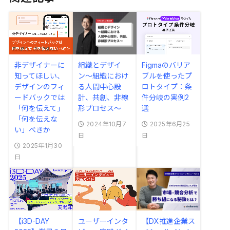
非デザイナーに
組織とデザイ
Figmaのバリア
知ってほしい、
ン〜組織におけ
ブルを使ったプ
デザインのフィ
る人間中心設
ロトタイプ：条
ードバックでは
計、共創、非線
件分岐の実例2
「何を伝えて」
形プロセス〜
選
「何を伝えな
2024年10月7
2025年6月25
い」べきか
日
日
2025年1月30
日
【i3D-DAY
ユーザーインタ
【DX推進企業ス