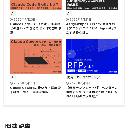
AI
AI
2026年7月23日
2026年7月21日
Claude Code Skillsとは？他機能
AntigravityとCursorを徹底比較
との違い・できること・作り方を解
｜非エンジニアにはAntigravityが
説
おすすめな理由
AI
開発・エンジニアリング
2026年7月13日
2026年7月2日
Claude Coworkの使い方・活用術
【無料テンプレート付】ベンダーの
｜料金・導入・事例を解説
提案力を引き出すRFPとは？作り方
やAI活用のコツを紹介
関連記事