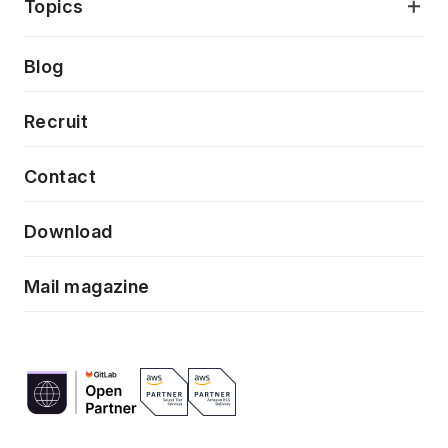
当社が目指しているもの
Topics
クラウドネイティブ
プロトタイピング・仮説検証
製品・サービス
PdM/PMM体制実行支援
Press release
Blog
モダナイゼーション
UX/UI改善
新規事業プロジェクト実行支援
Phennec
News
Recruit
特徴量エンジニアリングと生成AI
フロントエンド開発
flamingo
Event/Seminer
Contact
ELAND
Download
ZEBRA
Mail magazine