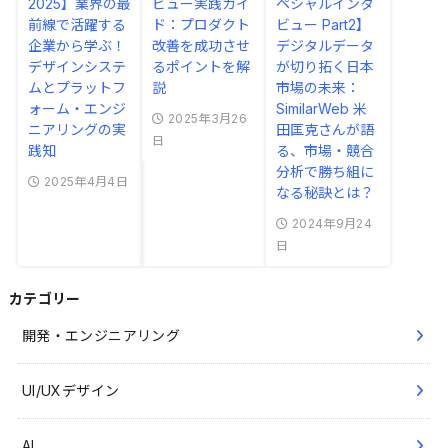
2025】業界の最
ビュー実践ガイ
ペシャルインタ
前線で活躍する
ド：プロダクト
ビュー Part2】
企業から学ぶ！
改善を成功させ
デジタルデータ
デザインシステ
るポイントを解
が切り拓く日本
ムとプラットフ
説
市場の未来：
ォーム・エンジ
SimilarWeb 米
2025年3月26
ニアリングの実
田匡克さんが語
日
践知
る、市場・競合
分析で勝ち組に
2025年4月4日
なる秘訣とは？
2024年9月24
日
カテゴリー
開発・エンジニアリング
UI/UXデザイン
AI