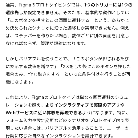
通常、Figmaのプロトタイピングでは、
1つのトリガーには1つの
遷移先しか設定できません
。そのため、基本的な動作としては
「このボタンを押すとこの画面に遷移する」という、あらかじ
め決められたシナリオに沿った遷移しか実現できません。例え
ば、ステッパーを作りたい場合、数値ごとに別の画面を用意し
なければならず、管理が煩雑になります。
しかしバリアブルを使うことで、「このボタンが押されるたび
に表示する数値を増やす」「XXをした後にこのボタンを押した
場合のみ、YYな動きをする」といった条件付けを行うことが可
能になります。
これにより、Figmaのプロトタイプは単なる画面遷移のシミュ
レーションを超え、
よりインタラクティブで実際のアプリや
Webサービスに近い体験を再現できる
ようになります。特に、
フォーム入力や設定変更などのシナリオをプロトタイプ内で表
現したい場合には、バリアブルを活用することで、ユーザーの
行動に応じた自然なインタラクションを設計できます。