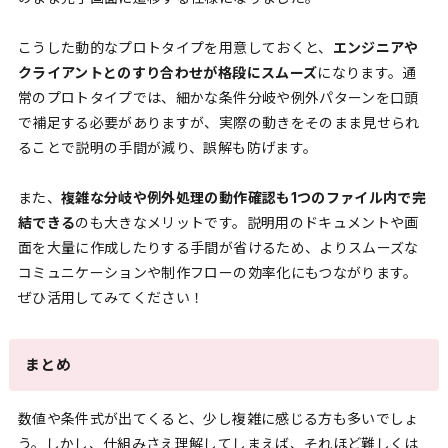
こうした動的なプロトタイプを用意しておくと、
エンジニアや
クライアントとのすり合わせが格段にスムーズ
になります。通
常のプロトタイプでは、細かな条件分岐や例外パターンを口頭
で補足する必要がありますが、実際の動きをそのまま見せられ
ることで説明の手間が減り、誤解も防げます。
また、
複雑な分岐や例外処理の動作確認も1つのファイル内で完
結できる
のも大きなメリットです。説明用のドキュメントや画
面を大量に作成したりする手間が省けるため、よりスムーズな
コミュニケーションや制作フローの効率化にもつながります。
ぜひ活用してみてください！
まとめ
数値や条件式が出てくると、少し複雑に感じる方も多いでしょ
う。しかし、仕組みさえ理解してしまえば、それほど難しくは