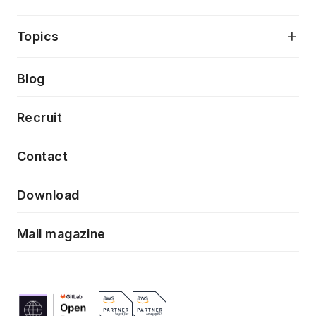
アプリケーション開発
プロダクト成長支援
デザインシステム構築支援
当社が目指しているもの
Topics
クラウドネイティブ
プロトタイピング・仮説検証
製品・サービス
PdM/PMM体制実行支援
Press release
Blog
モダナイゼーション
UX/UI改善
新規事業プロジェクト実行支援
Phennec
News
Recruit
特徴量エンジニアリングと生成AI
フロントエンド開発
flamingo
Event/Seminer
Contact
ELAND
Download
ZEBRA
Mail magazine