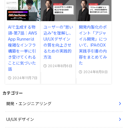
AIで生成する物
ユーザーの”思い
開発内製化のポ
語-第7話：AWS
込み”を理解し、
イント「アジャ
App Runnerは
UI/UXデザイン
イル開発」につ
複雑なインフラ
の質を向上させ
いて、IPAのDX
構築を一挙に引
るための実践的
実践手引書の内
き受けてくれる
方法
容をまとめてみ
ことに気づいた
た
2024年8月6日
話
2024年8月9日
2024年11月7日
カテゴリー
開発・エンジニアリング
UI/UXデザイン