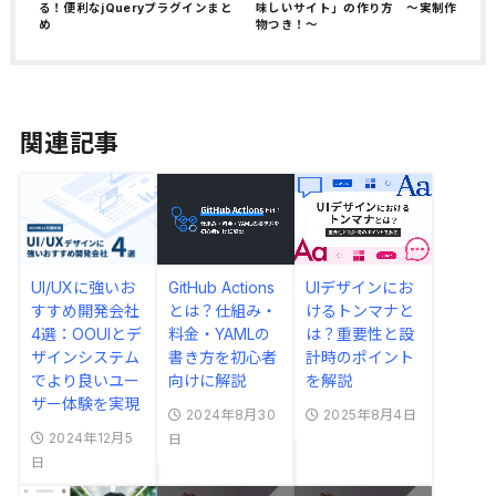
る！便利なjQueryプラグインまと
味しいサイト」の作り方 〜実制作
め
物つき！〜
関連記事
UI/UXに強いお
GitHub Actions
UIデザインにお
すすめ開発会社
とは？仕組み・
けるトンマナと
4選：OOUIとデ
料金・YAMLの
は？重要性と設
ザインシステム
書き方を初心者
計時のポイント
でより良いユー
向けに解説
を解説
ザー体験を実現
2024年8月30
2025年8月4日
2024年12月5
日
日