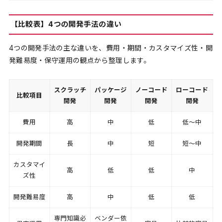
【比較表】4つの開発手法の違い
4つの開発手法の主な違いを、費用・期間・カスタマイズ性・開
発難易度・保守運用の観点から整理します。
スクラッチ
パッケージ
ノーコード
ローコード
比較項目
開発
開発
開発
開発
費用
高
中
低
低〜中
開発期間
長
中
短
短〜中
カスタマイ
高
低
低
中
ズ性
開発難易度
高
中
低
低
専門知識必
ベンダー依