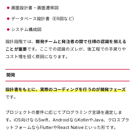
画面設計書・画面遷移図
データベース設計書（ER図など）
システム構成図
設計段階では、
開発チームと発注者の間で仕様の認識を揃える
ことが重要
です。ここでの認識のズレが、後工程での手戻りや
コスト増を招く原因になります。
開発
設計書をもとに、実際のコーディングを行うのが開発フェーズ
です。
プロジェクトの要件に応じてプログラミング言語を選定しま
す。iOS向けならSwift、AndroidならKotlinやJava、クロスプラ
ットフォームならFlutterやReact Nativeといった形です。