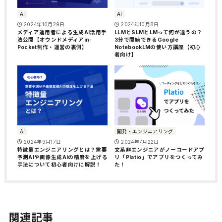
AI
AI
2024年10月29日
2024年10月8日
メディア運用者による生成AI活用手
LLMとSLMとLMって何が違うの？
法公開【オウンドメディアin-
3分で開始できるGoogle
Pocket制作・運営の裏側】
NotebookLMの使い方講座【初心
者向け】
AI
開発・エンジニアリング
2024年9月17日
2024年7月22日
特徴量エンジニアリングとは？需要
文系非エンジニアがノーコードアプ
予測AIや画像生成AIの精度を上げる
リ「Platio」でアプリをつくってみ
手法について初心者向けに解説！
た！
関連記事