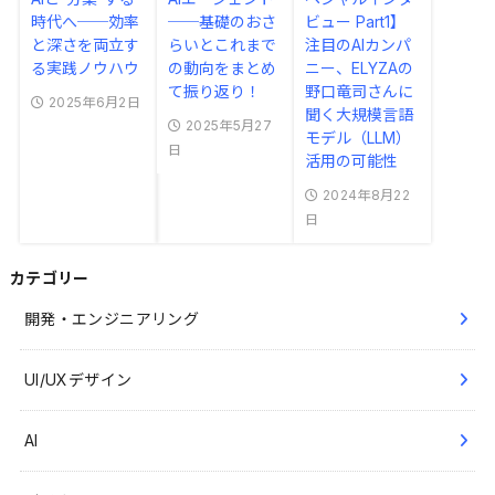
時代へ──効率
──基礎のおさ
ビュー Part1】
と深さを両立す
らいとこれまで
注目のAIカンパ
る実践ノウハウ
の動向をまとめ
ニー、ELYZAの
て振り返り！
野口竜司さんに
2025年6月2日
聞く大規模言語
2025年5月27
モデル（LLM）
日
活用の可能性
2024年8月22
日
カテゴリー
開発・エンジニアリング
UI/UXデザイン
AI