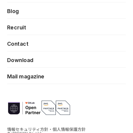
クラウドネイティブ
プロトタイピング・仮説検証
製品・サービス
PdM/PMM体制実行支援
Press release
Blog
モダナイゼーション
UX/UI改善
新規事業プロジェクト実行支援
Phennec
News
Recruit
特徴量エンジニアリングと生成AI
フロントエンド開発
flamingo
Event/Seminer
Contact
ELAND
Download
ZEBRA
Mail magazine
情報セキュリティ方針・個人情報保護方針