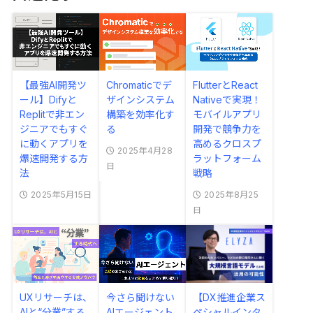
【最強AI開発ツ
Chromaticでデ
FlutterとReact
ール】Difyと
ザインシステム
Nativeで実現！
Replitで非エン
構築を効率化す
モバイルアプリ
ジニアでもすぐ
る
開発で競争力を
に動くアプリを
高めるクロスプ
2025年4月28
爆速開発する方
ラットフォーム
日
法
戦略
2025年5月15日
2025年8月25
日
UXリサーチは、
今さら聞けない
【DX推進企業ス
AIと“分業”する
AIエージェント
ペシャルインタ