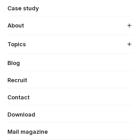
モダンアプリケーション開発
Case study
デジタルプロダクトデザイン
AI駆動開発支援
About
アプリケーション開発
プロダクト成長支援
デザインシステム構築支援
About
Topics
クラウドネイティブ
プロトタイピング・仮説検証
製品・サービス
PdM/PMM体制実行支援
当社が目指しているもの
Press release
Blog
モダナイゼーション
UX/UI改善
新規事業プロジェクト実行支援
Phennec
News
Recruit
特徴量エンジニアリングと生成AI
フロントエンド開発
flamingo
Event/Seminer
Contact
ELAND
Download
ZEBRA
Mail magazine