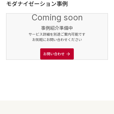
モダナイゼーション
事例
すべてのサービス・業界
Coming soon
サービスから探す
事例紹介準備中
アプリケーション開発
クラウドネイティブ
サービス詳細を別途ご案内可能です
お気軽にお問い合わせください
デザインシステム構築支援
プロトタイピング・仮説検証
お問い合わせ
UX/UI改善
フロントエンド開発
PdM/PMM体制実行支援
新規事業プロジェクト実行支援
flamingo
ZEBRA
内製化支援
AI
組織開発・人材育成