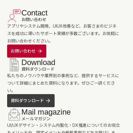
業界から探す
Contact
IT/情報/通信
メーカー/製造/建設
金融/不動産
お問い合わせ
アプリやシステム開発、UIUX改善など、お客さまのビジネ
小売/流通/卸
サービス
公共/行政
スを成功に導いたサポート実績が多数ございます。お気軽に
お問い合わせください。
お問い合わせ
Download
Contact
資料ダウンロード
私たちのノウハウや業界別の事例など、提供するサービスに
お気軽にお問い合わ
せください
ついて詳細にまとめた資料になります。ぜひご一読くださ
い。
お問い合わせ
資料ダウンロード
Mail magazine
メールマガジン
UI/UXデザイン・システム内製化・DX推進についてのお役立
ちメソッドや、限定イベントや最新事例などをお届けしま