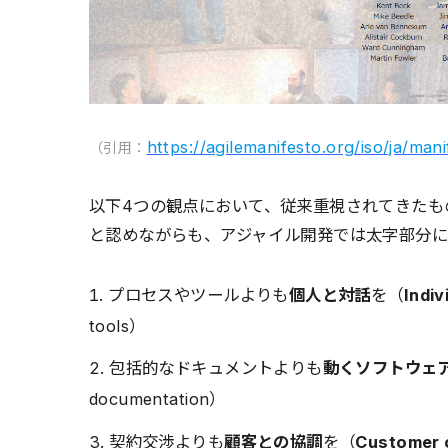
https://agilemanifesto.org/iso/ja/man
（引用：
以下4つの観点において、従来重視されてきたも
と認めながらも、アジャイル開発では太字部分に
プロセスやツールよりも
個人と対話
を（
Indiv
tools）
包括的なドキュメントよりも
動くソフトウェ
documentation）
契約交渉よりも
顧客との協調
を（
Customer c