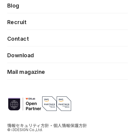
製品・サービス
PdM/PMM体制実行支援
Press release
Blog
モダナイゼーション
UX/UI改善
新規事業プロジェクト実行支援
Phennec
News
Recruit
特徴量エンジニアリングと生成AI
フロントエンド開発
flamingo
Event/Seminer
Contact
ELAND
Download
ZEBRA
Mail magazine
情報セキュリティ方針・個人情報保護方針
© i3DESIGN Co.,Ltd.