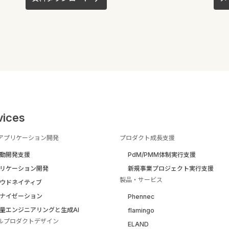
vices
アプリケーション開発
プロダクト成長支援
駆動開発支援
PdM/PMM体制実行支援
リケーション開発
新規事業プロジェクト実行支援
製品・サービス
ウドネイティブ
ナイゼーション
Phennec
量エンジニアリングと生成AI
flamingo
ルプロダクトデザイン
ELAND