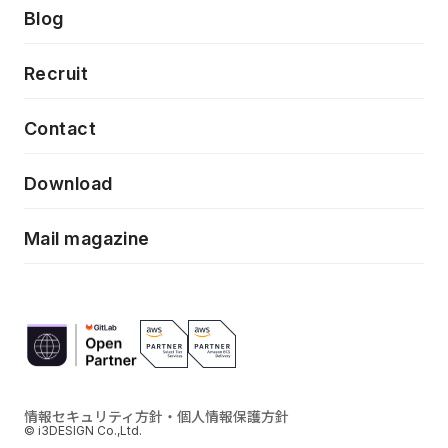
製品・サービス
PdM/PMM体制実行支援
Press release
Blog
モダナイゼーション
UX/UI改善
新規事業プロジェクト実行支援
Phennec
News
Recruit
特徴量エンジニアリングと生成AI
フロントエンド開発
flamingo
Event/Seminer
Contact
ELAND
Download
ZEBRA
Mail magazine
情報セキュリティ方針・個人情報保護方針
© i3DESIGN Co.,Ltd.