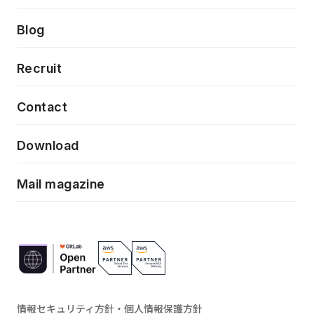
クラウドネイティブ
プロトタイピング・仮説検証
製品・サービス
PdM/PMM体制実行支援
Press release
Blog
モダナイゼーション
UX/UI改善
新規事業プロジェクト実行支援
Phennec
News
Recruit
特徴量エンジニアリングと生成AI
フロントエンド開発
flamingo
Event/Seminer
Contact
ELAND
Download
ZEBRA
Mail magazine
情報セキュリティ方針・個人情報保護方針