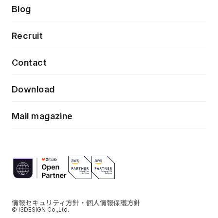
製品・サービス
PdM/PMM体制実行支援
Press release
Blog
モダナイゼーション
UX/UI改善
新規事業プロジェクト実行支援
Phennec
News
Recruit
特徴量エンジニアリングと生成AI
フロントエンド開発
flamingo
Event/Seminer
Contact
ELAND
Download
ZEBRA
Mail magazine
情報セキュリティ方針・個人情報保護方針
© i3DESIGN Co.,Ltd.