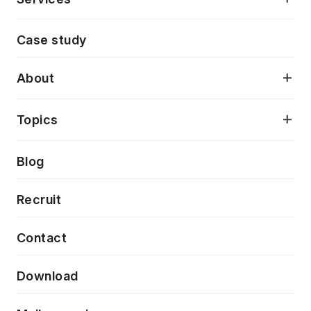
モダンアプリケーション開発
Case study
デジタルプロダクトデザイン
AI駆動開発支援
About
アプリケーション開発
プロダクト成長支援
デザインシステム構築支援
当社が目指しているもの
Topics
クラウドネイティブ
プロトタイピング・仮説検証
製品・サービス
PdM/PMM体制実行支援
Press release
Blog
モダナイゼーション
UX/UI改善
新規事業プロジェクト実行支援
Phennec
News
Recruit
特徴量エンジニアリングと生成AI
フロントエンド開発
flamingo
Event/Seminer
Contact
ELAND
Download
ZEBRA