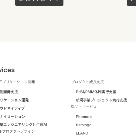
vices
アプリケーション開発
プロダクト成長支援
駆動開発支援
PdM/PMM体制実行支援
リケーション開発
新規事業プロジェクト実行支援
製品・サービス
ウドネイティブ
ナイゼーション
Phennec
量エンジニアリングと生成AI
flamingo
ルプロダクトデザイン
ELAND