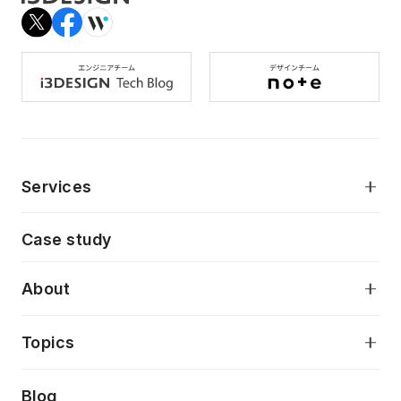
Services
モダンアプリケーション開発
Case study
デジタルプロダクトデザイン
AI駆動開発支援
About
アプリケーション開発
プロダクト成長支援
デザインシステム構築支援
当社が目指しているもの
Topics
クラウドネイティブ
プロトタイピング・仮説検証
製品・サービス
PdM/PMM体制実行支援
Press release
Blog