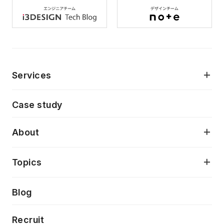
Services
モダンアプリケーション開発
Case study
デジタルプロダクトデザイン
AI駆動開発支援
About
アプリケーション開発
プロダクト成長支援
デザインシステム構築支援
当社が目指しているもの
Topics
クラウドネイティブ
プロトタイピング・仮説検証
製品・サービス
PdM/PMM体制実行支援
Press release
Blog
モダナイゼーション
UX/UI改善
新規事業プロジェクト実行支援
Phennec
News
Recruit
特徴量エンジニアリングと生成AI