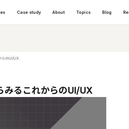
ces
Case study
About
Topics
Blog
Re
のUI/UX
みるこれからのUI/UX