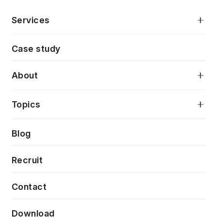
Services
モダンアプリケーション開発
Case study
デジタルプロダクトデザイン
AI駆動開発支援
About
アプリケーション開発
プロダクト成長支援
デザインシステム構築支援
当社が目指しているもの
Topics
クラウドネイティブ
プロトタイピング・仮説検証
製品・サービス
PdM/PMM体制実行支援
Press release
Blog
モダナイゼーション
UX/UI改善
新規事業プロジェクト実行支援
Phennec
News
Recruit
特徴量エンジニアリングと生成AI
フロントエンド開発
flamingo
Event/Seminer
Contact
ELAND
Download