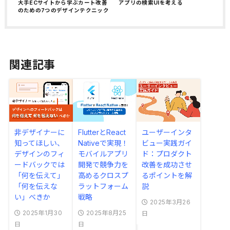
大手ECサイトから学ぶカート改善
アプリの検索UIを考える
のための7つのデザインテクニック
関連記事
非デザイナーに
FlutterとReact
ユーザーインタ
知ってほしい、
Nativeで実現！
ビュー実践ガイ
デザインのフィ
モバイルアプリ
ド：プロダクト
ードバックでは
開発で競争力を
改善を成功させ
「何を伝えて」
高めるクロスプ
るポイントを解
「何を伝えな
ラットフォーム
説
い」べきか
戦略
2025年3月26
2025年1月30
2025年8月25
日
日
日