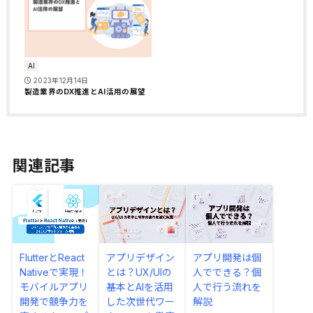
AI
2023年12月14日
製造業界のDX推進とAI活用の展望
関連記事
FlutterとReact
アプリデザイン
アプリ開発は個
Nativeで実現！
とは？UX/UIの
人でできる？個
モバイルアプリ
基本とAIを活用
人で行う流れを
開発で競争力を
した次世代ワー
解説