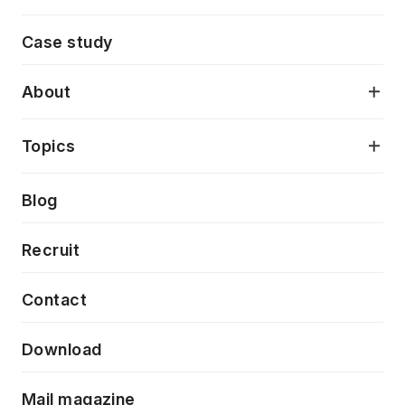
モダンアプリケーション開発
Case study
デジタルプロダクトデザイン
AI駆動開発支援
About
アプリケーション開発
プロダクト成長支援
デザインシステム構築支援
当社が目指しているもの
Topics
クラウドネイティブ
プロトタイピング・仮説検証
製品・サービス
PdM/PMM体制実行支援
Press release
Blog
モダナイゼーション
UX/UI改善
新規事業プロジェクト実行支援
Phennec
News
Recruit
特徴量エンジニアリングと生成AI
フロントエンド開発
flamingo
Event/Seminer
Contact
ELAND
Download
ZEBRA
Mail magazine