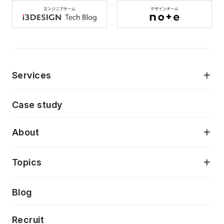
Services
モダンアプリケーション開発
Case study
デジタルプロダクトデザイン
AI駆動開発支援
About
アプリケーション開発
プロダクト成長支援
デザインシステム構築支援
当社が目指しているもの
Topics
クラウドネイティブ
プロトタイピング・仮説検証
製品・サービス
PdM/PMM体制実行支援
Press release
Blog
モダナイゼーション
UX/UI改善
新規事業プロジェクト実行支援
Phennec
News
Recruit
特徴量エンジニアリングと生成AI