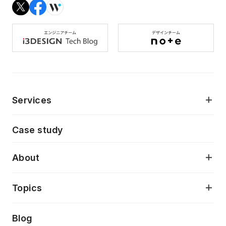
Services
モダンアプリケーション開発
Case study
デジタルプロダクトデザイン
AI駆動開発支援
About
アプリケーション開発
プロダクト成長支援
デザインシステム構築支援
当社が目指しているもの
Topics
クラウドネイティブ
プロトタイピング・仮説検証
製品・サービス
PdM/PMM体制実行支援
Press release
Blog
モダナイゼーション