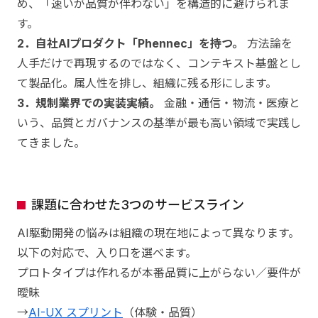
め、「速いが品質が伴わない」を構造的に避けられま
す。
2．自社AIプロダクト「Phennec」を持つ。
方法論を
人手だけで再現するのではなく、コンテキスト基盤とし
て製品化。属人性を排し、組織に残る形にします。
3．規制業界での実装実績。
金融・通信・物流・医療と
いう、品質とガバナンスの基準が最も高い領域で実践し
てきました。
課題に合わせた3つのサービスライン
AI駆動開発の悩みは組織の現在地によって異なります。
以下の対応で、入り口を選べます。
プロトタイプは作れるが本番品質に上がらない／要件が
曖昧
→
AI-UX スプリント
（体験・品質）