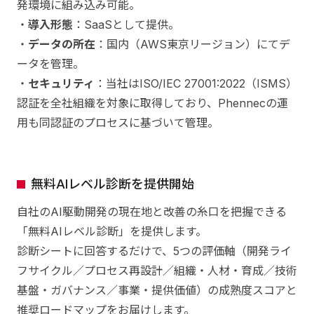
発環境に組み込み可能。
・
導入形態
：SaaSとして提供。
・
データの所在
：国内（AWS東京リージョン）にてデ
ータを管理。
・
セキュリティ
：当社はISO/IEC 27001:2022（ISMS）
認証を全社組織を対象に取得しており、Phennecの運
用も同認証のプロセスに基づいて管理。
無料AIレベル診断を提供開始
自社のAI駆動開発の現在地と改善の糸口を把握できる
「無料AIレベル診断」を提供します。
診断シートに回答するだけで、5つの評価軸（開発ライ
フサイクル／プロセス再設計／組織・人材・育成／技術
基盤・ガバナンス／事業・提供価値）の成熟度スコアと
推奨ロードマップをお届けします。