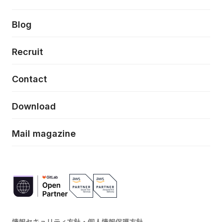
クラウドネイティブ
プロトタイピング・仮説検証
製品・サービス
PdM/PMM体制実行支援
当社が目指しているもの
Press release
Blog
モダナイゼーション
UX/UI改善
新規事業プロジェクト実行支援
Phennec
News
Recruit
特徴量エンジニアリングと生成AI
フロントエンド開発
flamingo
Event/Seminer
Contact
ELAND
Download
ZEBRA
Mail magazine
情報セキュリティ方針・個人情報保護方針