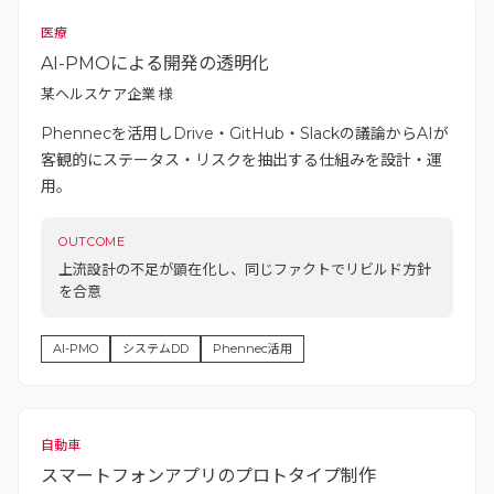
医療
AI-PMOによる開発の透明化
某ヘルスケア企業 様
Phennecを活用しDrive・GitHub・Slackの議論からAIが
客観的にステータス・リスクを抽出する仕組みを設計・運
用。
OUTCOME
上流設計の不足が顕在化し、同じファクトでリビルド方針
を合意
AI-PMO
システムDD
Phennec活用
自動車
スマートフォンアプリのプロトタイプ制作