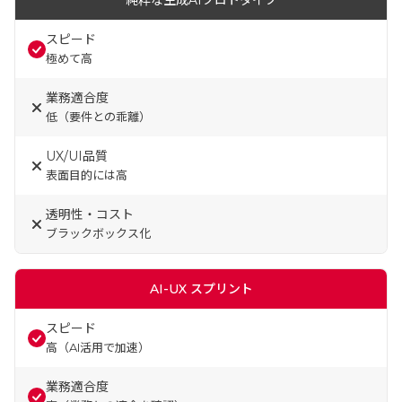
純粋な生成AIプロトタイプ
スピード
極めて高
業務適合度
低（要件との乖離）
UX/UI品質
表面目的には高
透明性・コスト
ブラックボックス化
AI-UX スプリント
スピード
高（AI活用で加速）
業務適合度