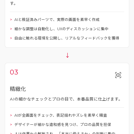
す。
AIと検証済みパーツで、実際の画面を素早く作成
細かな調整は自動化し、UXのディスカッションに集中
自由に触れる環境を公開し、リアルなフィードバックを獲得
→
03
精緻化
AIの細かなチェックとプロの目で、本番品質に仕上げます。
AIが全画面をチェック、表記揺れやズレを素早く精査
デザイナーが細かな違和感を見つけ、プロの品質を担保
人は作業から解放され、「本当に使えるか」の判断に集中