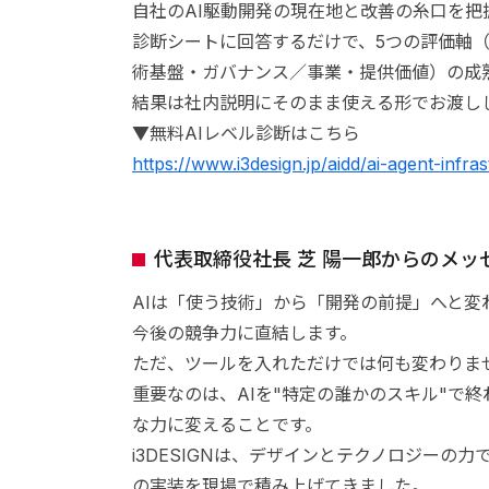
自社のAI駆動開発の現在地と改善の糸口を把
診断シートに回答するだけで、5つの評価軸
術基盤・ガバナンス／事業・提供価値）の成
結果は社内説明にそのまま使える形でお渡し
▼無料AIレベル診断はこちら
https://www.i3design.jp/aidd/ai-agent-infra
代表取締役社長 芝 陽一郎からのメッ
AIは「使う技術」から「開発の前提」へと
今後の競争力に直結します。
ただ、ツールを入れただけでは何も変わりま
重要なのは、AIを"特定の誰かのスキル"で
な力に変えることです。
i3DESIGNは、デザインとテクノロジー
の実装を現場で積み上げてきました。