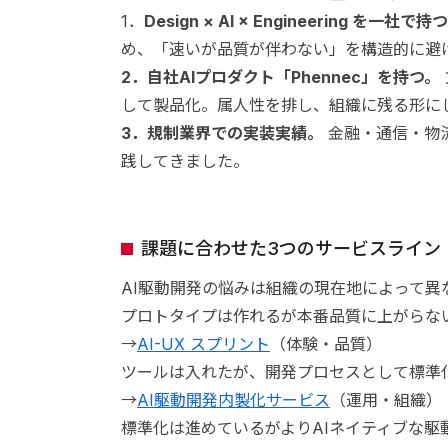
1．
Design × AI × Engineering を一社で持
め、「速いが品質が伴わない」を構造的に避
2．自社AIプロダクト「Phennec」を持つ。
して製品化。属人性を排し、組織に残る形に
3．規制業界での実装実績。
金融・通信・物
践してきました。
課題に合わせた3つのサービスライン
AI駆動開発の悩みは組織の現在地によって異
プロトタイプは作れるが本番品質に上がらな
→
AI-UX スプリント
（体験・品質）
ツールは入れたが、開発プロセスとして標準
→
AI駆動開発内製化サービス
（運用・組織）
標準化は進めているがよりAIネイティブな駆