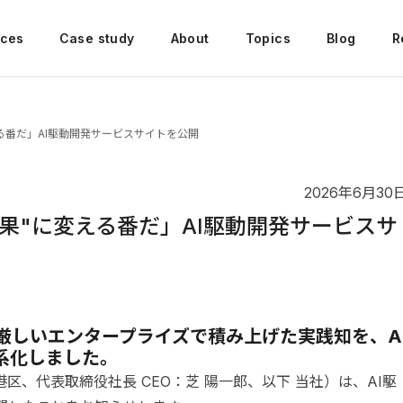
ices
Case study
About
Topics
Blog
R
える番だ」AI駆動開発サービスサイトを公開
2026年6月30
成果"に変える番だ」AI駆動開発サービスサ
厳しいエンタープライズで積み上げた実践知を、A
系化しました。
、代表取締役社長 CEO：芝 陽一郎、以下 当社）は、AI駆