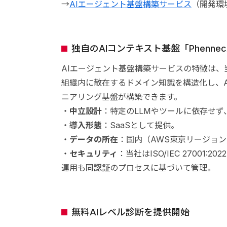
→
AIエージェント基盤構築サービス
（開発環
独自のAIコンテキスト基盤「Phenne
AIエージェント基盤構築サービスの特徴は、当
組織内に散在するドメイン知識を構造化し、
ニアリング基盤が構築できます。
・
中立設計
：特定のLLMやツールに依存せ
・
導入形態
：SaaSとして提供。
・
データの所在
：国内（AWS東京リージョ
・
セキュリティ
：当社はISO/IEC 27001
運用も同認証のプロセスに基づいて管理。
無料AIレベル診断を提供開始