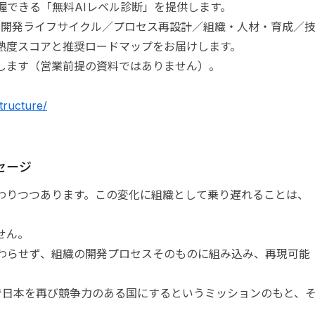
握できる「無料AIレベル診断」を提供します。
（開発ライフサイクル／プロセス再設計／組織・人材・育成／
熟度スコアと推奨ロードマップをお届けします。
します（営業前提の資料ではありません）。
structure/
セージ
変わりつつあります。この変化に組織として乗り遅れることは、
せん。
終わらせず、組織の開発プロセスそのものに組み込み、再現可能
の力で日本を再び競争力のある国にするというミッションのもと、