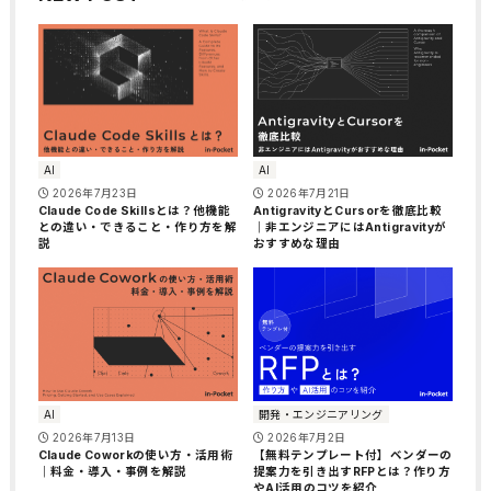
AI
AI
2026年7月23日
2026年7月21日
Claude Code Skillsとは？他機能
AntigravityとCursorを徹底比較
との違い・できること・作り方を解
｜非エンジニアにはAntigravityが
説
おすすめな理由
AI
開発・エンジニアリング
2026年7月13日
2026年7月2日
Claude Coworkの使い方・活用術
【無料テンプレート付】ベンダーの
｜料金・導入・事例を解説
提案力を引き出すRFPとは？作り方
やAI活用のコツを紹介