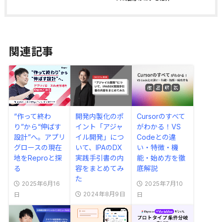
関連記事
“作って終わ
開発内製化のポ
Cursorのすべて
り”から“伸ばす
イント「アジャ
がわかる！VS
設計”へ。アプリ
イル開発」につ
Codeとの違
グロースの現在
いて、IPAのDX
い・特徴・機
地をReproと探
実践手引書の内
能・始め方を徹
る
容をまとめてみ
底解説
た
2025年6月16
2025年7月10
2024年8月9日
日
日