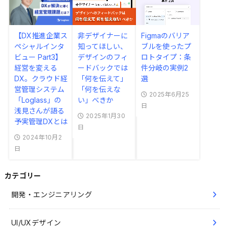
【DX推進企業ス
非デザイナーに
Figmaのバリア
ペシャルインタ
知ってほしい、
ブルを使ったプ
ビュー Part3】
デザインのフィ
ロトタイプ：条
経営を変える
ードバックでは
件分岐の実例2
DX。クラウド経
「何を伝えて」
選
営管理システム
「何を伝えな
2025年6月25
「Loglass」の
い」べきか
日
浅見さんが語る
2025年1月30
予実管理DXとは
日
2024年10月2
日
カテゴリー
開発・エンジニアリング
UI/UXデザイン