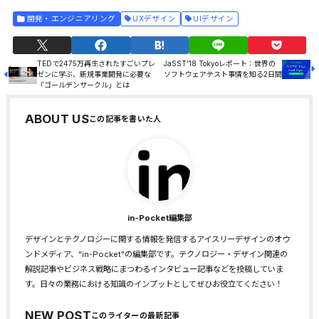
開発・エンジニアリング
UXデザイン
UIデザイン
TEDで2475万再生されたすごいプレ
JaSST'18 Tokyoレポート：世界の
ゼンに学ぶ、新規事業開発に必要な
ソフトウェアテスト事情を知る2日間
「ゴールデンサークル」とは
ABOUT US
in-Pocket編集部
デザインとテクノロジーに関する情報を発信するアイスリーデザインのオウ
ンドメディア、"in-Pocket"の編集部です。テクノロジー・デザイン関連の
解説記事やビジネス戦略にまつわるインタビュー記事などを投稿していま
す。日々の業務における知識のインプットとしてぜひお役立てください！
NEW POST