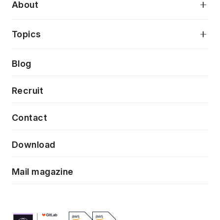
AI駆動開発支援
About
アプリケーション開発
プロダクト成長支援
デザインシステム構築支援
当社が目指しているもの
Topics
クラウドネイティブ
プロトタイピング・仮説検証
製品・サービス
PdM/PMM体制実行支援
Press release
Blog
モダナイゼーション
UX/UI改善
新規事業プロジェクト実行支援
Phennec
News
Recruit
特徴量エンジニアリングと生成AI
フロントエンド開発
flamingo
Event/Seminer
Contact
ELAND
Download
ZEBRA
Mail magazine