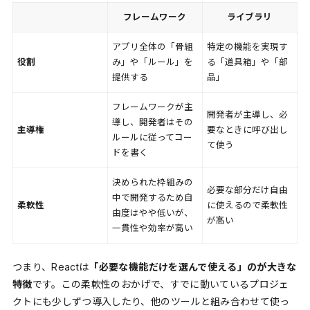
フレームワーク
ライブラリ
アプリ全体の「骨組
特定の機能を実現す
役割
み」や「ルール」を
る「道具箱」や「部
提供する
品」
フレームワークが主
開発者が主導し、必
導し、開発者はその
主導権
要なときに呼び出し
ルールに従ってコー
て使う
ドを書く
決められた枠組みの
必要な部分だけ自由
中で開発するため自
柔軟性
に使えるので柔軟性
由度はやや低いが、
が高い
一貫性や効率が高い
つまり、Reactは
「必要な機能だけを選んで使える」のが大きな
特徴
です。この柔軟性のおかげで、すでに動いているプロジェ
クトにも少しずつ導入したり、他のツールと組み合わせて使っ