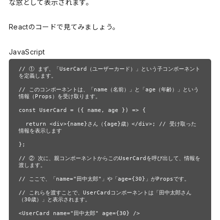
な窓として表示されます。
Reactのコードで見てみましょう。
JavaScript
// ① まず、「UserCard（ユーザーカード）」という子コンポーネント
を定義します。

// このコンポーネントは、「name（名前）」と「age（年齢）」という
情報（Props）を受け取ります。

const UserCard = ({ name, age }) => {

  return <div>{name}さん（{age}歳）</div>; // 受け取った
情報を表示します

};

// ② 次に、親コンポーネントからこのUserCardを呼び出して、情報を
渡します。

// ここで、「name="田中太郎"」や「age={30}」がPropsです。

// これらを渡すことで、UserCardコンポーネントは「田中太郎さん
（30歳）」と表示されます。

<UserCard name="田中太郎" age={30} /> 
