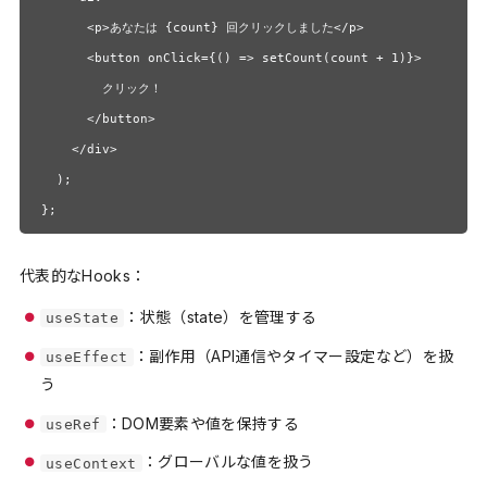
      <p>あなたは {count} 回クリックしました</p>

      <button onClick={() => setCount(count + 1)}>

        クリック！

      </button>

    </div>

  );

};
代表的なHooks：
：状態（state）を管理する
useState
：副作用（API通信やタイマー設定など）を扱
useEffect
う
：DOM要素や値を保持する
useRef
：グローバルな値を扱う
useContext