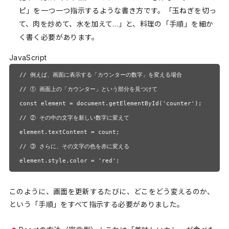
ピ」を一つ一つ指示するような書き方です。「玉ねぎを切っ
て、肉を炒めて、水を加えて…」と、料理の「手順」を細か
く書く必要があります。
JavaScript
// 例えば、画面に表示する「カウンターの数字」を変える場合

// ① 画面上の「カウンター」という部分を見つけて

const element = document.getElementById('counter'); 

// ② その中の文字を新しい数字に変えて

element.textContent = count; 

// ③ さらに、その文字の色を赤に変える

element.style.color = 'red';
このように、画面を更新するたびに、どこをどう変えるのか、
という「手順」をすべて指示する必要がありました。