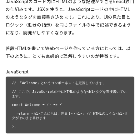
JavaScriptのコード内にHTMLのような記述ができるReact独自
の仕組みです。JSXを使うと、JavaScriptコードの中にHTML
のようなタグを直接書き込めます。これにより、UIの見た目と
ロジック（動きの指示）を同じファイルの中で記述できるよう
になり、開発がしやすくなります。
普段HTMLを書いてWebページを作っている方にとっては、以
下のように、とても直感的で理解しやすいのが特徴です。
JavaScript
// 「Welcome」というコンポーネントを定義しています。

// ここで、JavaScriptの中にHTMLのような<h1>タグを直接書いてい
ます。

const Welcome = () => {

  return <h1>こんにちは、世界！</h1>; // HTMLのような<h1>タ
グがそのまま書けます

};