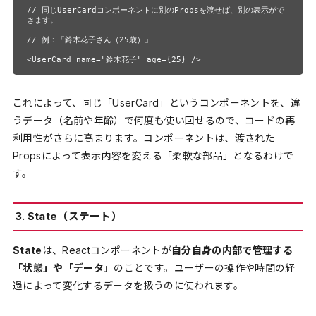
// 同じUserCardコンポーネントに別のPropsを渡せば、別の表示がで
きます。

// 例：「鈴木花子さん（25歳）」

<UserCard name="鈴木花子" age={25} />
これによって、同じ「UserCard」というコンポーネントを、違
うデータ（名前や年齢）で何度も使い回せるので、コードの再
利用性がさらに高まります。コンポーネントは、渡された
Propsによって表示内容を変える「柔軟な部品」となるわけで
す。
3. State（ステート）
State
は、Reactコンポーネントが
自分自身の内部で管理する
「状態」や「データ」
のことです。ユーザーの操作や時間の経
過によって変化するデータを扱うのに使われます。