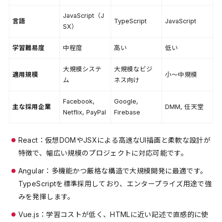
JavaScript（J
言語
TypeScript
JavaScript
SX）
学習難易度
中程度
高い
低い
大規模システ
大規模なビジ
適用規模
小〜中規模
ム
ネス向け
Facebook,
Google,
主な採用企業
DMM, 任天堂
Netflix, PayPal
Firebase
React：仮想DOMやJSXによる高速なUI描画と柔軟な設計が
特徴で、幅広い規模のプロジェクトに対応可能です。
Angular：多機能かつ厳格な構造で大規模開発に最適です。
TypeScriptを標準採用しており、エンタープライズ用途で強
みを発揮します。
Vue.js：学習コストが低く、HTMLに近い記述で直感的に使