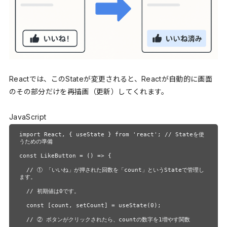
Reactでは、このStateが変更されると、Reactが自動的に画面
のその部分だけを再描画（更新）してくれます。
JavaScript
import React, { useState } from 'react'; // Stateを使
うための準備

const LikeButton = () => {

  // ① 「いいね」が押された回数を「count」というStateで管理し
ます。

  // 初期値は0です。

  const [count, setCount] = useState(0); 

  // ② ボタンがクリックされたら、countの数字を1増やす関数
