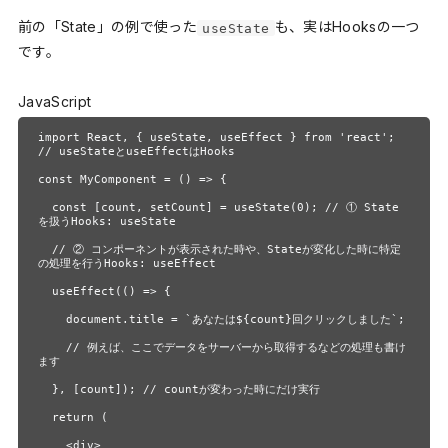
前の「State」の例で使った
も、実はHooksの一つ
useState
です。
JavaScript
import React, { useState, useEffect } from 'react'; 
// useStateとuseEffectはHooks

const MyComponent = () => {

  const [count, setCount] = useState(0); // ① State
を扱うHooks: useState

  // ② コンポーネントが表示された時や、Stateが変化した時に特定
の処理を行うHooks: useEffect

  useEffect(() => {

    document.title = `あなたは${count}回クリックしました`;

    // 例えば、ここでデータをサーバーから取得するなどの処理も書け
ます

  }, [count]); // countが変わった時にだけ実行

  return (

    <div>
