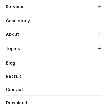
Services
モダンアプリケーション開発
Case study
デジタルプロダクトデザイン
AI駆動開発支援
About
アプリケーション開発
プロダクト成長支援
デザインシステム構築支援
当社が目指しているもの
Topics
クラウドネイティブ
プロトタイピング・仮説検証
製品・サービス
PdM/PMM体制実行支援
Press release
Blog
モダナイゼーション
UX/UI改善
新規事業プロジェクト実行支援
Phennec
News
Recruit
特徴量エンジニアリングと生成AI
フロントエンド開発
flamingo
Event/Seminer
Contact
ELAND
Download
ZEBRA