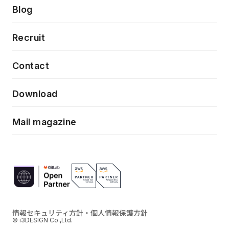
製品・サービス
PdM/PMM体制実行支援
Press release
Blog
モダナイゼーション
UX/UI改善
新規事業プロジェクト実行支援
Phennec
News
Recruit
特徴量エンジニアリングと生成AI
フロントエンド開発
flamingo
Event/Seminer
Contact
ELAND
Download
ZEBRA
Mail magazine
情報セキュリティ方針・個人情報保護方針
© i3DESIGN Co.,Ltd.