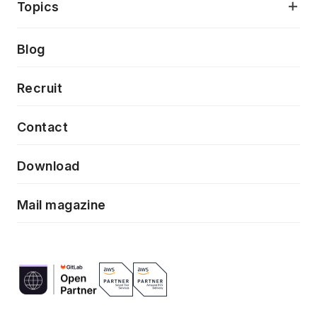
当社が目指しているもの
Topics
クラウドネイティブ
プロトタイピング・仮説検証
製品・サービス
PdM/PMM体制実行支援
Press release
Blog
モダナイゼーション
UX/UI改善
新規事業プロジェクト実行支援
Phennec
News
Recruit
特徴量エンジニアリングと生成AI
フロントエンド開発
flamingo
Event/Seminer
Contact
ELAND
Download
ZEBRA
Mail magazine