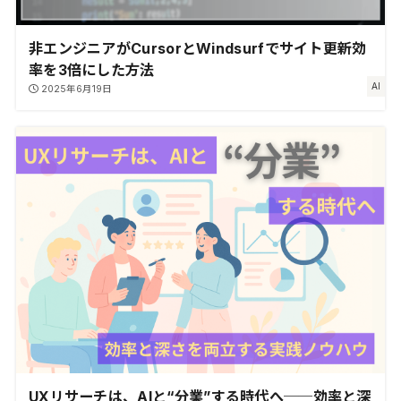
非エンジニアがCursorとWindsurfでサイト更新効
率を3倍にした方法
AI
2025年6月19日
UXリサーチは、AIと“分業”する時代へ──効率と深